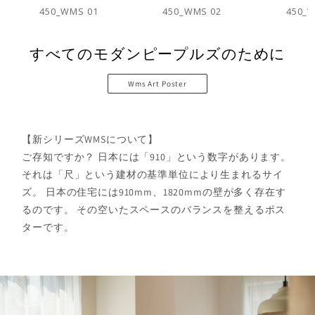
450_WMS 01
450_WMS 02
450_
すべてのモダンピープルズのために
Wms Art Poster
【新シリーズWMSについて】
ご存知ですか？
日本には「910」という数字があります。
それは「尺」という建材の基準単位により生まれるサイ
ズ。
日本の住宅には910mm、1820mmの壁が多く存在す
るのです。
その空いたスペースのバランスを整えるポス
ターです。