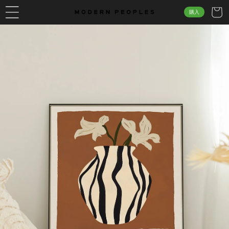
ー
購入
コン
ト
テン
ツに
進む