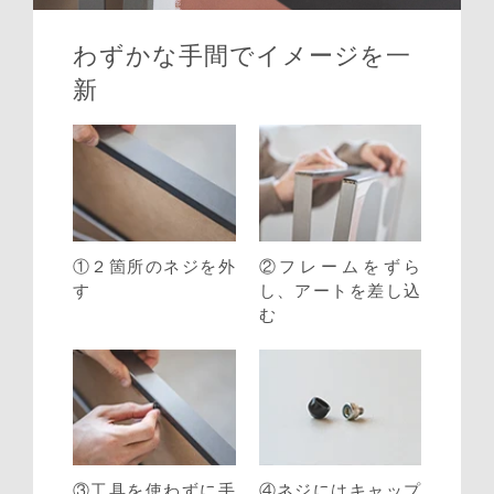
わずかな手間で
イメージを一
新
①２箇所のネジを外
②フレームをずら
す
し、アートを差し込
む
③工具を使わずに手
④ネジにはキャップ