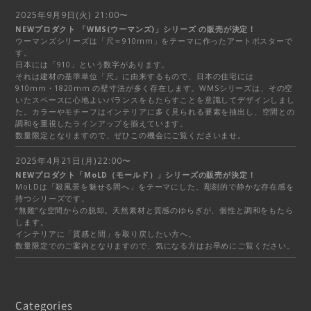
2025年9月9日(火) 21:00〜
NEWプロダクト 「WMS(ウーマンズ)」シリーズ の販売が決定！
ウーマンズシリーズは「尺＝910mm」をテーマに作ったアートポスターで
す。
日本には「910」という数字があります。
それは建材の基準単位「尺」に由来するもので、日本の住宅には
910mm・1820mm の壁寸法が多く存在します。WMSシリーズは、その空
いたスペースに心地よいバランスをもたらすことを意識してデザインしまし
た。カラーやモチーフはインテリアに多く見られる要素を抽出し、空間との
調和を重視したラインアップを揃えています。
数量限定となりますので、ぜひこの機会にご覧くださいませ。
2025年4月21日(月)22:00〜
NEWプロダクト「MoLD（モールド）」シリーズの販売が決定！
MoLDは「殺風景を魅せる間へ」をテーマにした、彫刻的で静かな存在感を
持つシリーズです。
“無難”な空間からの脱却。天然素材と質感のゆらぎが、個性と調和をもたら
します。
インテリアに「質感と間」を取り戻したい方へ。
数量限定でのご案内となりますので、気になる方はお早めにご覧ください。
Categories