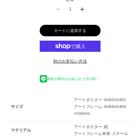
切
れ
て
Wms
Wms
い
る
Art
Art
か
販
売
Poster
Poster
カートに追加する
で
き
450mm
450mm
ま
せ
/
/
ん
ウ
ウ
別のお支払い方法
ー
ー
マ
マ
再販＆新作のお知らせ 公式LINE 〉
ン
ン
ズ
ズ
アートポスター: W450×D450
サイズ
アートフレーム: W458×D458
ア
ア
×H30mm
ー
ー
アートポスター: 紙
ト
ト
マテリアル
アートフレーム本体: スチール