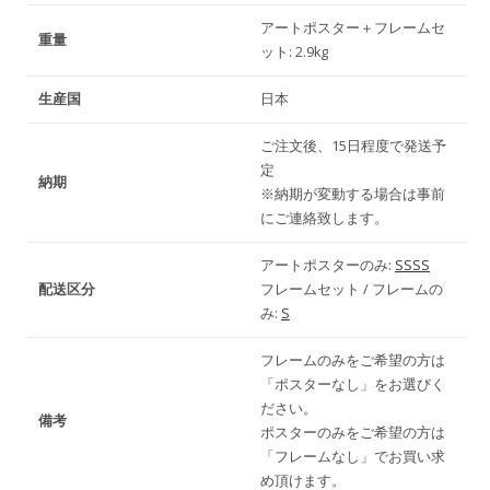
ポ
ポ
アートポスター＋フレームセ
ス
ス
重量
ット: 2.9kg
タ
タ
生産国
日本
ー
ー
の
の
ご注文後、15日程度で発送予
定
数
数
納期
※納期が変動する場合は事前
量
量
にご連絡致します。
を
を
アートポスターのみ:
SSSS
減
増
配送区分
フレームセット / フレームの
み:
S
ら
や
す
す
フレームのみをご希望の方は
「ポスターなし」をお選びく
ださい。
備考
ポスターのみをご希望の方は
「フレームなし」でお買い求
め頂けます。